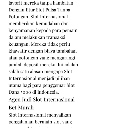
favorit mereka tanpa hambatan.
Dengan fitur Slot Pulsa Tanpa 
Potongan, Slot Internasional 
memberikan kemudahan dan 
kenyamanan kepada para pemain 
dalam melakukan transaksi 
keuangan. Mereka tidak perlu 
khawatir dengan biaya tambahan 
atau potongan yang mengurangi 
jumlah deposit mereka. Ini adalah 
salah satu alasan mengapa Slot 
Internasional menjadi pilihan 
utama bagi para penggemar Slot 
Dana 5000 di Indonesia.
Agen Judi Slot Internasional 
Bet Murah
Slot Internasional menyajikan 
pengalaman bermain slot yang 