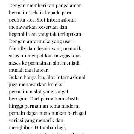
Dengan memberikan pengalaman 
bermain terbaik kepada para 
pecinta slot, Slot Internasional 
menawarkan keseruan dan 
kegembiraan yang tak terlupakan. 
Dengan antarmuka yang user-
friendly dan desain yang menarik, 
situs ini menjadikan navigasi dan 
akses ke permainan slot menjadi 
mudah dan lancar.
Bukan hanya itu, Slot Internasional 
juga menawarkan koleksi 
permainan slot yang sangat 
beragam. Dari permainan klasik 
hingga permainan tema modern, 
pemain dapat menemukan berbagai 
variasi yang menarik dan 
menghibur. Ditambah lagi, 