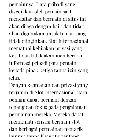
pemainnya. Data pribadi yang 
disediakan oleh pemain saat 
mendaftar dan bermain di situs ini 
akan dijaga dengan baik dan tidak 
akan digunakan untuk tujuan yang 
tidak diinginkan. Slot Internasional 
mematuhi kebijakan privasi yang 
ketat dan tidak akan memberikan 
informasi pribadi para pemain 
kepada pihak ketiga tanpa izin yang 
jelas.
Dengan keamanan dan privasi yang 
terjamin di Slot Internasional, para 
pemain dapat bermain dengan 
tenang dan fokus pada pengalaman 
permainan mereka. Mereka dapat 
menikmati sensasi bermain slot 
dan berbagai permainan menarik 
lainnya tanpa khawatir tentang 