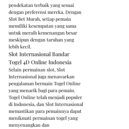
pendekatan terbaik yang sesuai 
dengan preferensi mereka. Dengan 
Slot Bet Murah, setiap pemain 
memiliki kesempatan yang sama 
untuk meraih kemenangan besar 
meskipun dengan taruhan yang 
lebih kecil.
Slot Internasional Bandar 
Togel 4D Online Indonesia
Selain permainan slot, Slot 
Internasional juga menawarkan 
pengalaman bermain Togel Online 
yang menarik bagi para pemain. 
Togel Online telah menjadi populer 
di Indonesia, dan Slot Internasional 
memastikan para pemainnya dapat 
menikmati permainan togel yang 
menyenangkan dan 