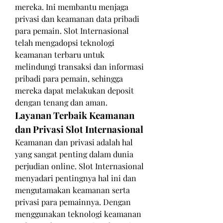
mereka. Ini membantu menjaga 
privasi dan keamanan data pribadi 
para pemain. Slot Internasional 
telah mengadopsi teknologi 
keamanan terbaru untuk 
melindungi transaksi dan informasi 
pribadi para pemain, sehingga 
mereka dapat melakukan deposit 
dengan tenang dan aman.
Layanan Terbaik Keamanan 
dan Privasi Slot Internasional
Keamanan dan privasi adalah hal 
yang sangat penting dalam dunia 
perjudian online. Slot Internasional 
menyadari pentingnya hal ini dan 
mengutamakan keamanan serta 
privasi para pemainnya. Dengan 
menggunakan teknologi keamanan 