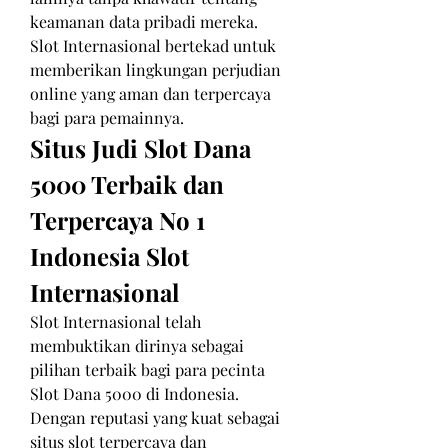
keamanan data pribadi mereka. 
Slot Internasional bertekad untuk 
memberikan lingkungan perjudian 
online yang aman dan terpercaya 
bagi para pemainnya.
Situs Judi Slot Dana 
5000 Terbaik dan 
Terpercaya No 1 
Indonesia Slot 
Internasional
Slot Internasional telah 
membuktikan dirinya sebagai 
pilihan terbaik bagi para pecinta 
Slot Dana 5000 di Indonesia. 
Dengan reputasi yang kuat sebagai 
situs slot terpercaya dan 