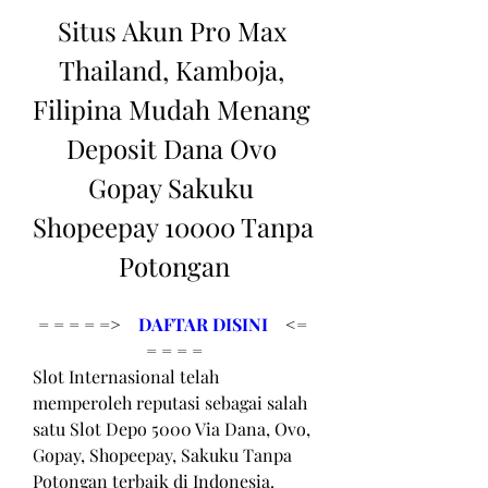
Situs Akun Pro Max 
Thailand, Kamboja, 
Filipina Mudah Menang 
Deposit Dana Ovo 
Gopay Sakuku 
Shopeepay 10000 Tanpa 
Potongan
= = = = =>    
DAFTAR DISINI
    <= 
= = = =
Slot Internasional telah 
memperoleh reputasi sebagai salah 
satu Slot Depo 5000 Via Dana, Ovo, 
Gopay, Shopeepay, Sakuku Tanpa 
Potongan terbaik di Indonesia. 