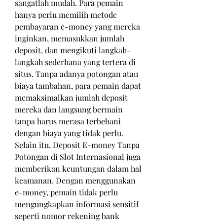
sangatlah mudah. Para pemain 
hanya perlu memilih metode 
pembayaran e-money yang mereka 
inginkan, memasukkan jumlah 
deposit, dan mengikuti langkah-
langkah sederhana yang tertera di 
situs. Tanpa adanya potongan atau 
biaya tambahan, para pemain dapat 
memaksimalkan jumlah deposit 
mereka dan langsung bermain 
tanpa harus merasa terbebani 
dengan biaya yang tidak perlu.
Selain itu, Deposit E-money Tanpa 
Potongan di Slot Internasional juga 
memberikan keuntungan dalam hal 
keamanan. Dengan menggunakan 
e-money, pemain tidak perlu 
mengungkapkan informasi sensitif 
seperti nomor rekening bank 