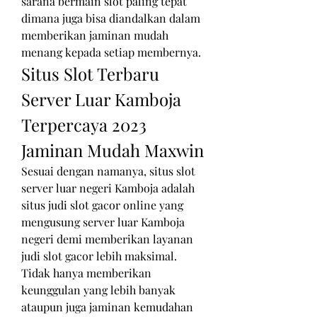
sarana bermain slot paling tepat 
dimana juga bisa diandalkan dalam 
memberikan jaminan mudah 
menang kepada setiap membernya.
Situs Slot Terbaru 
Server Luar Kamboja 
Terpercaya 2023 
Jaminan Mudah Maxwin
Sesuai dengan namanya, situs slot 
server luar negeri Kamboja adalah 
situs judi slot gacor online yang 
mengusung server luar Kamboja 
negeri demi memberikan layanan 
judi slot gacor lebih maksimal. 
Tidak hanya memberikan 
keunggulan yang lebih banyak 
ataupun juga jaminan kemudahan 