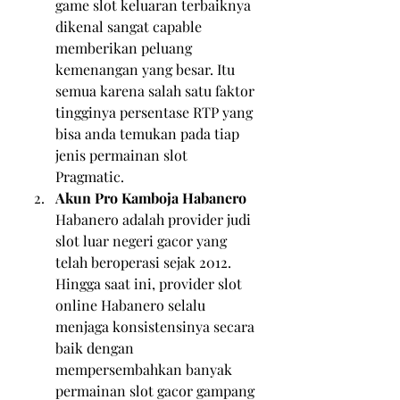
game slot keluaran terbaiknya 
dikenal sangat capable 
memberikan peluang 
kemenangan yang besar. Itu 
semua karena salah satu faktor 
tingginya persentase RTP yang 
bisa anda temukan pada tiap 
jenis permainan slot 
Pragmatic.
Akun Pro Kamboja Habanero
Habanero adalah provider judi 
slot luar negeri gacor yang 
telah beroperasi sejak 2012. 
Hingga saat ini, provider slot 
online Habanero selalu 
menjaga konsistensinya secara 
baik dengan 
mempersembahkan banyak 
permainan slot gacor gampang 