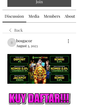
Join
Discussion
Media
Members
About
Back
bosgacor
bosgacor
August 3, 2023