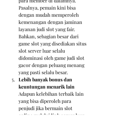
para member di dalamnya. 
Pasalnya, pemain kini bisa 
dengan mudah memperoleh 
kemenangan dengan jaminan 
layanan judi slot yang fair. 
Bahkan, sebagian besar dari 
game slot yang disediakan situs 
slot server luar selalu 
didominasi oleh game judi slot 
gacor dengan peluang menang 
yang pasti selalu besar.
Lebih banyak bonus dan 
keuntungan menarik lain
Adapun kelebihan terbaik lain 
yang bisa diperoleh para 
penjudi jika bermain slot 
online melalui link server luar 
terpercaya yakni mendapat 
lebih banyak bonus dan 