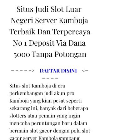
Situs Judi Slot Luar 
Negeri Server Kamboja 
Terbaik Dan Terpercaya 
No 1 Deposit Via Dana 
5000 Tanpa Potongan
= = = = =>    
DAFTAR DISINI
    <= 
= = = =
Situs slot Kamboja di era 
perkembangan judi akun pro 
Kamboja yang kian pesat seperti 
sekarang ini, banyak dari beberapa 
slotters atau pemain yang ingin 
mencoba peruntungan baru dalam 
bermain slot gacor dengan pola slot 
gacor server Kamboja gampang 