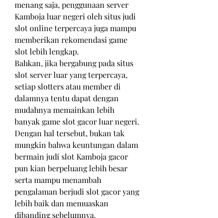
menang saja, penggunaan server 
Kamboja luar negeri oleh situs judi 
slot online terpercaya juga mampu 
memberikan rekomendasi game 
slot lebih lengkap.
Bahkan, jika bergabung pada situs 
slot server luar yang terpercaya, 
setiap slotters atau member di 
dalamnya tentu dapat dengan 
mudahnya memainkan lebih 
banyak game slot gacor luar negeri. 
Dengan hal tersebut, bukan tak 
mungkin bahwa keuntungan dalam 
bermain judi slot Kamboja gacor 
pun kian berpeluang lebih besar 
serta mampu menambah 
pengalaman berjudi slot gacor yang 
lebih baik dan memuaskan 
dibanding sebelumnya.