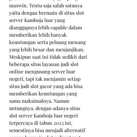
maxwin. Tentu saja salah satunya 
yaitu dengan bermain di situs slot 
server Kamboja luar yang 
dianggapnya lebih capable dalam 
memberikan lebih banyak 
keuntungan serta peluang menang 
yang lebih besar dan menjanjikan.
Meskipun saat ini tidak sedikit dari 
beberapa situs layanan judi slot 
online mengusung server luar 
negeri, tapi tak menjamin setiap 
situs judi slot gacor yang ada bisa 
memberikan keuntungan yang 
sama maksimalnya. Namun 
untungnya, dengan adanya situs 
slot server Kamboja luar negeri 
terpercaya di tahun 2023 ini, 
semestinya bisa menjadi alternatif 