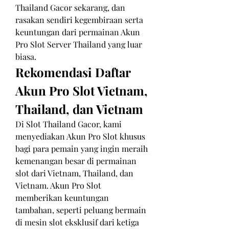
Thailand Gacor sekarang, dan 
rasakan sendiri kegembiraan serta 
keuntungan dari permainan Akun 
Pro Slot Server Thailand yang luar 
biasa.
Rekomendasi Daftar 
Akun Pro Slot Vietnam, 
Thailand, dan Vietnam
Di Slot Thailand Gacor, kami 
menyediakan Akun Pro Slot khusus 
bagi para pemain yang ingin meraih 
kemenangan besar di permainan 
slot dari Vietnam, Thailand, dan 
Vietnam. Akun Pro Slot 
memberikan keuntungan 
tambahan, seperti peluang bermain 
di mesin slot eksklusif dari ketiga 