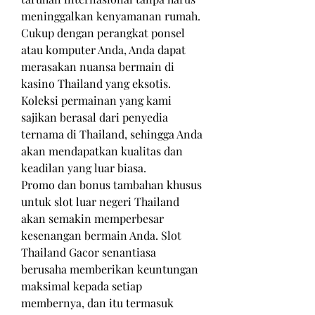
meninggalkan kenyamanan rumah. 
Cukup dengan perangkat ponsel 
atau komputer Anda, Anda dapat 
merasakan nuansa bermain di 
kasino Thailand yang eksotis. 
Koleksi permainan yang kami 
sajikan berasal dari penyedia 
ternama di Thailand, sehingga Anda 
akan mendapatkan kualitas dan 
keadilan yang luar biasa.
Promo dan bonus tambahan khusus 
untuk slot luar negeri Thailand 
akan semakin memperbesar 
kesenangan bermain Anda. Slot 
Thailand Gacor senantiasa 
berusaha memberikan keuntungan 
maksimal kepada setiap 
membernya, dan itu termasuk 