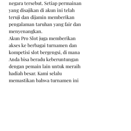
negara tersebut. Setiap permainan 
yang disajikan di akun ini telah 
teruji dan dijamin memberikan 
pengalaman taruhan yang fair dan 
menyenangkan.
Akun Pro Slot juga memberikan 
akses ke berbagai turnamen dan 
kompetisi slot bergengsi, di mana 
Anda bisa beradu keberuntungan 
dengan pemain lain untuk meraih 
hadiah besar. Kami selalu 
memastikan bahwa turnamen ini 
berlangsung secara adil dan 
transparan, sehingga setiap pemain 
memiliki kesempatan yang sama 
untuk menjadi juara. Bergabunglah 
dengan Akun Pro Slot Slot Thailand 
Gacor dan raih kemenangan besar 
dari permainan slot kelas dunia.