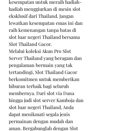
kesempatan untuk meraih hadiah-
hadiah menggiurkan di mesin slot 
eksklusif dari Thailand. Jangan 
lewatkan kesempatan emas ini dan 
raih kemenangan tanpa batas di 
slot luar negeri Thailand bersama 
Slot Thailand Gacor.
Melalui koleksi Akun Pro Slot 
Server Thailand yang beragam dan 
pengalaman bermain yang tak 
tertandingi, Slot Thailand Gacor 
berkomitmen untuk memberikan 
hiburan terbaik bagi seluruh 
membernya. Dari slot via Dana 
hingga judi slot server Kamboja dan 
slot luar negeri Thailand, Anda 
dapat menikmati segala jenis 
permainan dengan mudah dan 
aman. Bergabunglah dengan Slot 