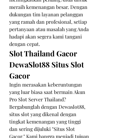
meraih kemenangan besar. Dengan 
dukungan tim layanan pelanggan 
yang ramah dan profesional, setiap 
pertanyaan atau masalah yang Anda 
hadapi akan segera kami tangani 
dengan cepat.
Slot Thailand Gacor 
DewaSlot88 Situs Slot 
Gacor
Ingin merasakan keberuntungan 
yang luar biasa saat bermain Akun 
Pro Slot Server Thailand? 
Bergabunglah dengan Dewaslot88, 
situs slot yang dikenal dengan 
tingkat kemenangan yang tinggi 
dan sering dijuluki "Situs Slot 
Gacor." Kami bangga menjadi tujuan 