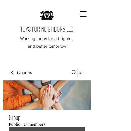
TOYS FOR NEIGHBORS LLC
Working today for a brighter,
and better tomorrow
Groups
Group
Public
·
25 members